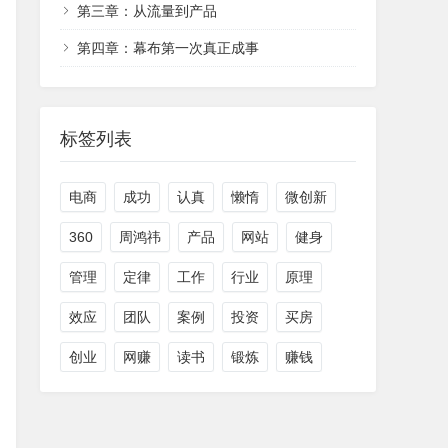
第三章：从流量到产品
第四章：幕布第一次真正成事
标签列表
电商
成功
认真
懒惰
微创新
360
周鸿祎
产品
网站
健身
管理
定律
工作
行业
原理
效应
团队
案例
投资
买房
创业
网赚
读书
锻炼
赚钱