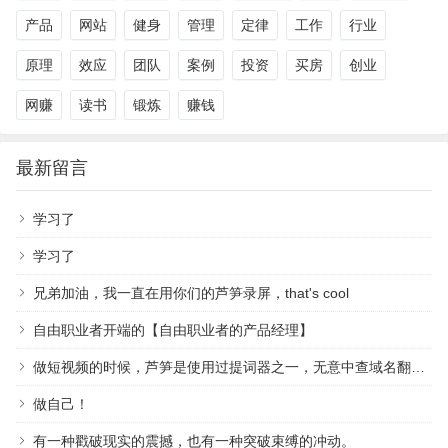
产品
网站
健身
管理
定律
工作
行业
原理
效应
团队
案例
投资
买房
创业
网赚
读书
锻炼
赚钱
最新留言
学习了
学习了
兄弟加油，我一直在用你们的芦笋录屏，that's cool
自由职业者开端的【自由职业者的产品经理】
做短视频的时候，芦笋是使用过提词器之一，无意中查域名翻到作者，祝越来越好
做自己！
有一种戳破现实的震撼，也有一种突破束缚的冲动。