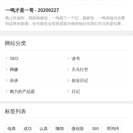
说我自己，学历不高，没上过大学。也没有特别牛的大 V 朋友英语还一
点也不会，…
一鸣才是一哥 - 20200227
晚上吃饭时，我跟丽娇说，一鸣捐了一个亿，丽娇说，一鸣有钱当你看
到这样的新闻，你可能也会觉得是因为他有钱往往我们关注的是结果，
而忽略了动机，看到的是一鸣有钱，所以捐了一个亿但我不觉得是因为
他有钱，或者说…
网站分类
SEO
读书
网赚
天马行空
杂谈
创业日记
晓力的产品观
日记
标签列表
电商
成功
认真
懒惰
微创新
360
周鸿祎