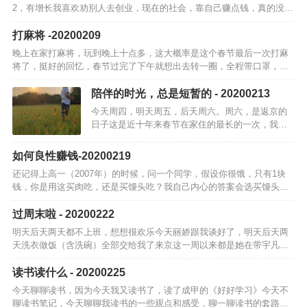
2，有增长我喜欢劝别人去创业，现在的社会，靠自己赚点钱，真的没那
么难，只是大家都没走出这一步首先要基于自身出发，要先找到自己的
擅长点或兴趣…
打麻将 -20200209
晚上在家打麻将，玩到晚上十点多，这大概率是这个春节最后一次打麻
将了，挺好的回忆，春节过完了下午就想出去转一圈，全程带口罩，也
不接触人，就只在马路上兜风，顺路去广府城转了一圈中午天气很暖
和，午饭是在院子…
陪伴的时光，总是短暂的 - 20200213
今天周四，明天周五，后天周六。周六，是返京的
日子这是近十年来春节在家住的最长的一次，我已
经喜欢上家里的感觉了出门就是院子，孩子饭后玩
耍的地方，天气好时午饭直接院子吃一家人基本不
如何良性赚钱-20200219
出门，各种做吃的，今天中…
还记得上高一（2007年）的时候，问一个同学，假设你很饿，只有1块
钱，你是用这买肉吃，还是买馒头吃？我自己内心的答案会选买馒头，
我从小接受的观点是吃饱最重要他的答案是买肉，他的观点是，要学会
花钱，学会…
过周末啦 - 20200222
明天后天两天都不上班，想想很欢乐今天丽娇跟我谈好了，明天后天两
天洗衣做饭（含洗碗）全部交给我了来京这一周以来都是她在带宇凡，
还要给我做饭，甚至有时候还送饭到口周末两天也该让她当当女王了除
此之外，我的周…
读书读什么 - 20200225
今天聊聊读书，因为今天我又读书了，读了成甲的《好好学习》今天不
聊读书笔记，今天聊聊我读书的一些观点和感受，聊一聊读书的套路就