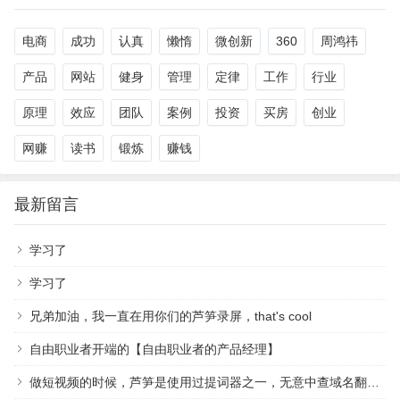
电商
成功
认真
懒惰
微创新
360
周鸿祎
产品
网站
健身
管理
定律
工作
行业
原理
效应
团队
案例
投资
买房
创业
网赚
读书
锻炼
赚钱
最新留言
学习了
学习了
兄弟加油，我一直在用你们的芦笋录屏，that's cool
自由职业者开端的【自由职业者的产品经理】
做短视频的时候，芦笋是使用过提词器之一，无意中查域名翻到作者，祝越来越好