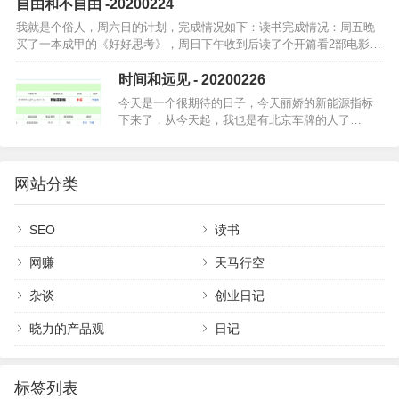
自由和不自由 -20200224
出门，各种做吃的，今天中…
我就是个俗人，周六日的计划，完成情况如下：读书完成情况：周五晚
买了一本成甲的《好好思考》，周日下午收到后读了个开篇看2部电影完
成情况：看了一部「霹雳娇娃」写方案完成情况：未进行洗衣做饭：完
成了周六日整…
时间和远见 - 20200226
今天是一个很期待的日子，今天丽娇的新能源指标
下来了，从今天起，我也是有北京车牌的人了…
网站分类
SEO
读书
网赚
天马行空
杂谈
创业日记
晓力的产品观
日记
标签列表