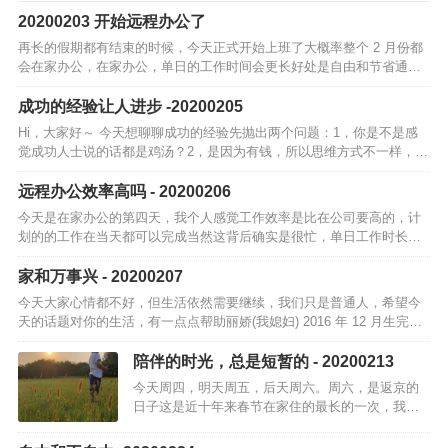
20200203 开始远程办公了
再长的假期都有结束的时候，今天正式开始上班了大概率整个 2 月份都
会在家办公，在家办公，单日的工作时间会更长好处是自由和节省通行
时间，可以更多的陪家人，不过再长的「假期」也会结束今天 A 股一片
绿，就…
成功的经验让人进步 -20200205
Hi，大家好～ 今天想聊聊成功的经验先抛出两个问题：1，你是不是感
觉成功人士说的话都是鸡汤？2，是因为有钱，所以思维方式不一样，还
是因为思维方式不一样，所以才有钱？分享三个小案例1，我哥在村…
远程办公效率高吗 - 20200206
今天是在家办公的第四天，我个人感觉工作效率是比在公司要高的，计
划的的工作在当天都可以完成当然这背后确实是很忙，单日工作时长一
点也不少简单说说我远程办公的一天早上第一个会是 09:45 分，小部门
的早上…
家和万事兴 - 20200207
今天大家心情都不好，但生活依然需要继续，我们只是普通人，希望今
天的话题对你的生活，有一点点帮助丽娇(我媳妇) 2016 年 12 月生完宇
哲(我大儿子)后，就一直没上班，在家做全职太太偶尔跟同事们聊天…
陪伴的时光，总是短暂的 - 20200213
今天周四，明天周五，后天周六。周六，是返京的
日子这是近十年来春节在家住的最长的一次，我已
经喜欢上家里的感觉了出门就是院子，孩子饭后玩
耍的地方，天气好时午饭直接院子吃一家人基本不