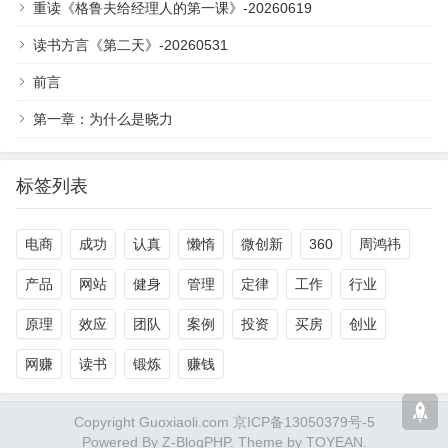
重读《格鲁夫给经理人的第一课》-20260619
读书方言《第二天》-20260531
前言
第一章：为什么是晓力
标签列表
电商
成功
认真
懒惰
微创新
360
周鸿祎
产品
网站
健身
管理
定律
工作
行业
原理
效应
团队
案例
投资
买房
创业
网赚
读书
锻炼
赚钱
Copyright Guoxiaoli.com 京ICP备13050379号-5
Powered By
Z-BlogPHP
. Theme by
TOYEAN
.