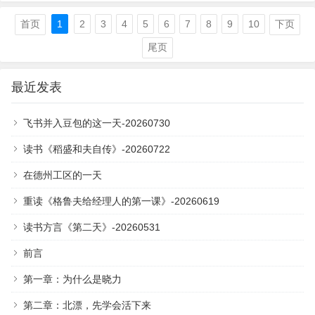
散读了好久，今天在地铁上读完了。…
首页
1
2
3
4
5
6
7
8
9
10
下页
尾页
最近发表
飞书并入豆包的这一天-20260730
读书《稻盛和夫自传》-20260722
在德州工区的一天
重读《格鲁夫给经理人的第一课》-20260619
读书方言《第二天》-20260531
前言
第一章：为什么是晓力
第二章：北漂，先学会活下来