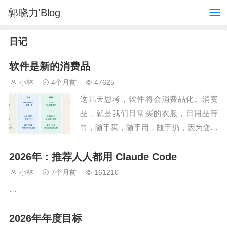
郭晓力'Blog
日记
软件是新的消费品
小林
4个月前
47625
这几天思考，软件将会消费品化。消费
品，就是我们日常买的衣服，日用品等
等，随手买，随手用，随手扔，因为变化
太快，以至于很少有能持续用几年的商
2026年：推荐人人都用 Claude Code
品。在 AI 发展历程中，到现在软件其实
已经消费品化了，虽说不…
小林
7个月前
161210
…
2026年年度目标