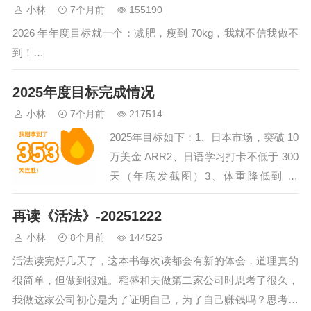
小林
7个月前
155190
2026 年年度目标就一个：减肥，瘦到 70kg，我就不信我做不
到！…
2025年度目标完成情况
小林
7个月前
217514
2025年目标如下：1、日本市场，突破 10
万美金 ARR2、日语学习打卡不低于 300
天（年底发截图）3、体重降低到 75
KG（目前 80）实际完成情况：1、0
再读《活法》-20251222
❎2、打卡了353天（日语+英…
小林
8个月前
144525
活法读完好几天了，这本书每次读都会有新的体会，道理真的
很简单，但做到很难。稻盛和夫做第二家公司时思考了很久，
我做这家公司初心是为了证明自己，为了自己赚钱吗？思考了