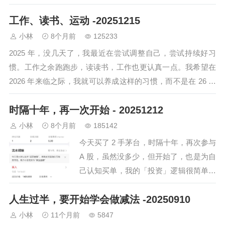
很久后，他发现自己初心就是希望降低用户…
工作、读书、运动 -20251215
小林
8个月前
125233
2025 年，没几天了，我最近在尝试调整自己，尝试持续好习
惯。工作之余跑跑步，读读书，工作也更认真一点。我希望在
2026 年来临之际，我就可以养成这样的习惯，而不是在 26 年
开始时，立这个 fla…
时隔十年，再一次开始 - 20251212
小林
8个月前
185142
今天买了 2 手茅台，时隔十年，再次参与
A 股，虽然没多少，但开始了，也是为自
己认知买单，我的「投资」逻辑很简单，
要么买最贵的，要么买自己在用的产品公
人生过半，要开始学会做减法 -20250910
司股票，之前美股我买过特斯拉，买过苹
果，现在持有…
小林
11个月前
5847