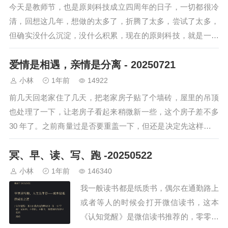
今天是教师节，也是原则科技成立四周年的日子，一切都很冷
清，回想这几年，想做的太多了，折腾了太多，尝试了太多，
但确实没什么沉淀，没什么积累，现在的原则科技，就是一堆
破烂，能有小收入，但仅此而已。25年开…
爱情是相遇，亲情是分离 - 20250721
小林
1年前
14922
前几天回老家住了几天，把老家房子贴了个墙砖，屋里的吊顶
也处理了一下，让老房子看起来稍微新一些，这个房子差不多
30 年了。之前商量过是否要重盖一下，但还是决定先这样，毕
竟家里一般人不多，目前就老爹自己…
冥、早、读、写、跑 -20250522
小林
1年前
146340
我一般读书都是纸质书，偶尔在通勤路上
或者等人的时候会打开微信读书，这本
《认知觉醒》是微信读书推荐的，零零散