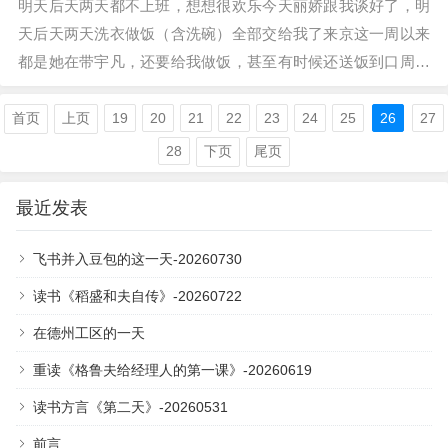
明天后天两天都不上班，想想很欢乐今天丽娇跟我谈好了，明
天后天两天洗衣做饭（含洗碗）全部交给我了来京这一周以来
都是她在带宇凡，还要给我做饭，甚至有时候还送饭到口周末
两天也该让她当当女王了除此之外，我的周…
首页
上页
19
20
21
22
23
24
25
26
27
28
下页
尾页
最近发表
飞书并入豆包的这一天-20260730
读书《稻盛和夫自传》-20260722
在德州工区的一天
重读《格鲁夫给经理人的第一课》-20260619
读书方言《第二天》-20260531
前言