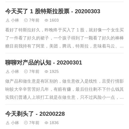
一周，就会习惯，就会得心…
今天买了 1 股特斯拉股票 - 20200303
小林
7年前
1603
看好了特斯拉好久，昨晚终于买入了 1 股，就好像一个女生买
了一件看了好久的裙子，一个孩子得到了一颗看了好久的棒棒
糖目前我持有了阿里，美团，腾讯，特斯拉，意味着马云、王
兴、马化腾、马斯克，都在为我打工，…
聊聊对产品的认知 - 20200301
小林
7年前
1925
做产品和做生意是有区别的，做生意收入是线性，且受行情影
响较大辛辛苦苦好几年，有赔有赚，最后往往剩不下什么钱其
实我们普通人上班打工就是在做生意，只不过风险小一点，基
本不会赔钱每年收入会递增一点点，开支也…
今天剃头了 - 20200228
小林
7年前
1836