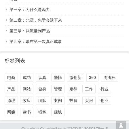
第一章：为什么是晓力
第二章：北漂，先学会活下来
第三章：从流量到产品
第四章：幕布第一次真正成事
标签列表
电商
成功
认真
懒惰
微创新
360
周鸿祎
产品
网站
健身
管理
定律
工作
行业
原理
效应
团队
案例
投资
买房
创业
网赚
读书
锻炼
赚钱
Copyright Guoxiaoli.com 京ICP备13050379号-5