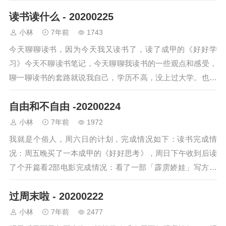
读书读什么 - 20200225
小林
7年前
1743
今天聊聊读书，因为今天我又读书了，读了成甲的《好好学
习》今天不聊读书笔记，今天聊聊我读书的一些观点和感受，
聊一聊读书的套路就说我自己，学历不高，没上过大学。也没
有特别牛的大 V 朋友英语还一点也不会，…
自由和不自由 -20200224
小林
7年前
1972
我就是个俗人，周六日的计划，完成情况如下：读书完成情
况：周五晚买了一本成甲的《好好思考》，周日下午收到后读
了个开篇看2部电影完成情况：看了一部「霹雳娇娃」写方案
完成情况：未进行洗衣做饭：完成了周六日整…
过周末啦 - 20200222
小林
7年前
2477