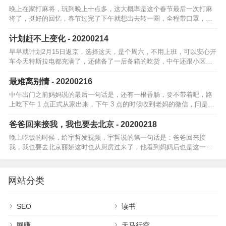
晚上在家打麻将，玩到晚上十点多，这大概率是这个春节最后一次打麻
将了，挺好的回忆，春节过完了下午就想出去转一圈，全程带口罩，也
不接触人，就只在马路上兜风，顺路去广府城转了一圈中午天气很暖
和，午饭是在院子…
计划赶不上变化 - 20200214
早早就计划2月15日返京，选择这天，是个周六，不用上班，可以安心开
车今天特斯拉电都充满了，还储备了一后备箱的吃货，中午还跟小区工
作人员确认返程的注意事项和流程进小区门口登记签到，然后回家后两
周别出门等…
最难离别情 - 20200216
中午出门之前妈妈说的最后一句话是，还有一根香肠，要不带着吧，路
上吃下午 1 点正式从家出来，下午 3 点的时候收到老妈的微信，问是否
上高速了然后下午一路上一直在想，「最难离别情」，「儿行千里母担
忧」有…
爸爸回来接我，我也要去北京 - 20200218
晚上吃饭的时候，给宇哲发视频，宇哲说的第一句话是：爸爸回来接
我，我也要去北京丽娇这时也从厨房过来了，他看到妈妈后也是这一
句，妈妈回来接我，我要去北京丽娇安抚了一下，在家乖乖听话，过几
天妈妈回家接你。他…
网站分类
SEO
读书
网赚
天马行空