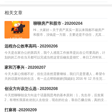
相关文章
聊聊房产和股市 - 20200204
Hi，大家好～关于房产其实一直以来我都不碰房产
和股市，没钱是一方面，主要还是不信任，尤其房
地产所有人都知道和认为，买房就一定可以赚钱，
当所有人都知道可以赚钱的时候，往往是赚不到钱
远程办公效率高吗 - 20200206
的。也就是那句「真理只…
今天是在家办公的第四天，我个人感觉工作效率是比在公司要高的，计
划的的工作在当天都可以完成当然这背后确实是很忙，单日工作时长一
点也不少简单说说我远程办公的一天早上第一个会是 09:45 分，小部门
的早上…
家和万事兴 - 20200207
今天大家心情都不好，但生活依然需要继续，我们只是普通人，希望今
天的话题对你的生活，有一点点帮助丽娇(我媳妇) 2016 年 12 月生完宇
哲(我大儿子)后，就一直没上班，在家做全职太太偶尔跟同事们聊天…
创业方向该怎么选 - 20200208
今天想聊聊创业方向这个话题我思考的基本原则：1，先生存，后发展
2，有增长我喜欢劝别人去创业，现在的社会，靠自己赚点钱，真的没那
么难，只是大家都没走出这一步首先要基于自身出发，要先找到自己的
擅长点或兴趣…
打麻将 -20200209