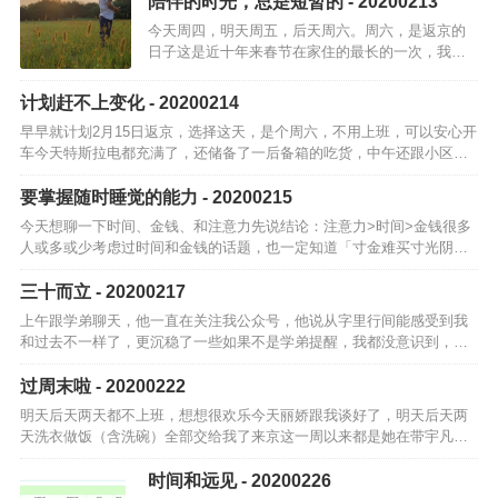
陪伴的时光，总是短暂的 - 20200213
今天周四，明天周五，后天周六。周六，是返京的
日子这是近十年来春节在家住的最长的一次，我已
经喜欢上家里的感觉了出门就是院子，孩子饭后玩
耍的地方，天气好时午饭直接院子吃一家人基本不
计划赶不上变化 - 20200214
出门，各种做吃的，今天中…
早早就计划2月15日返京，选择这天，是个周六，不用上班，可以安心开
车今天特斯拉电都充满了，还储备了一后备箱的吃货，中午还跟小区工
作人员确认返程的注意事项和流程进小区门口登记签到，然后回家后两
周别出门等…
要掌握随时睡觉的能力 - 20200215
今天想聊一下时间、金钱、和注意力先说结论：注意力>时间>金钱很多
人或多或少考虑过时间和金钱的话题，也一定知道「寸金难买寸光阴」
可就实际情况来说，金钱远比时间重要，因为人们往往有大把的时间，
…
三十而立 - 20200217
上午跟学弟聊天，他一直在关注我公众号，他说从字里行间能感受到我
和过去不一样了，更沉稳了一些如果不是学弟提醒，我都没意识到，我
已经三十岁了虽然刚过完三十岁生日，虽然宇哲已经三岁了，但我感觉
我还是个孩子和…
过周末啦 - 20200222
明天后天两天都不上班，想想很欢乐今天丽娇跟我谈好了，明天后天两
天洗衣做饭（含洗碗）全部交给我了来京这一周以来都是她在带宇凡，
还要给我做饭，甚至有时候还送饭到口周末两天也该让她当当女王了除
此之外，我的周…
时间和远见 - 20200226