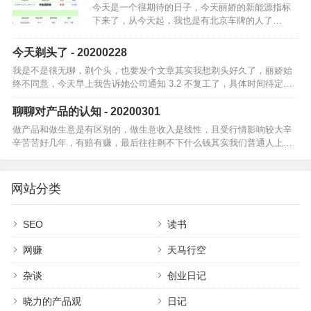
今天是一个很期待的日子，今天丽娇的新能源指标
下来了，从今天起，我也是有北京车牌的人了…
今天剃头了 - 20200228
我是不是很无聊，剃个头，也要发个文章其实我想剃头好久了，丽娇始
终不同意，今天早上我告诉她公司通知 3.2 不复工了，具体时间待定现
在也不让出门，头发也长了，她就说了一句，要不，剃了吧听到后我高
兴坏了，…
聊聊对产品的认知 - 20200301
做产品和做生意是有区别的，做生意收入是线性，且受行情影响较大辛
辛苦苦好几年，有赔有赚，最后往往剩不下什么钱其实我们普通人上班
打工就是在做生意，只不过风险小一点，基本不会赔钱每年收入会递增
一点点，开支也…
网站分类
SEO
读书
网赚
天马行空
杂谈
创业日记
晓力的产品观
日记