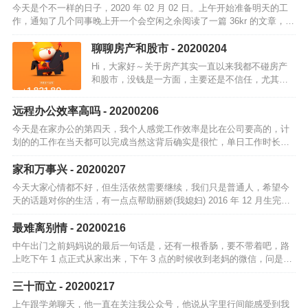
今天是个不一样的日子，2020 年 02 月 02 日。上午开始准备明天的工
作，通知了几个同事晚上开一个会空闲之余阅读了一篇 36kr 的文章，标
题是：「掌握这项技能，可以让你的财富提升50%」看完我…
聊聊房产和股市 - 20200204
Hi，大家好～关于房产其实一直以来我都不碰房产
和股市，没钱是一方面，主要还是不信任，尤其房
地产所有人都知道和认为，买房就一定可以赚钱，
当所有人都知道可以赚钱的时候，往往是赚不到钱
远程办公效率高吗 - 20200206
的。也就是那句「真理只…
今天是在家办公的第四天，我个人感觉工作效率是比在公司要高的，计
划的的工作在当天都可以完成当然这背后确实是很忙，单日工作时长一
点也不少简单说说我远程办公的一天早上第一个会是 09:45 分，小部门
的早上…
家和万事兴 - 20200207
今天大家心情都不好，但生活依然需要继续，我们只是普通人，希望今
天的话题对你的生活，有一点点帮助丽娇(我媳妇) 2016 年 12 月生完宇
哲(我大儿子)后，就一直没上班，在家做全职太太偶尔跟同事们聊天…
最难离别情 - 20200216
中午出门之前妈妈说的最后一句话是，还有一根香肠，要不带着吧，路
上吃下午 1 点正式从家出来，下午 3 点的时候收到老妈的微信，问是否
上高速了然后下午一路上一直在想，「最难离别情」，「儿行千里母担
忧」有…
三十而立 - 20200217
上午跟学弟聊天，他一直在关注我公众号，他说从字里行间能感受到我