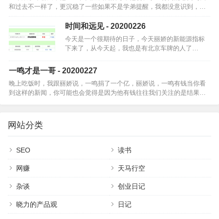
和过去不一样了，更沉稳了一些如果不是学弟提醒，我都没意识到，我
已经三十岁了虽然刚过完三十岁生日，虽然宇哲已经三岁了，但我感觉
我还是个孩子和…
时间和远见 - 20200226
今天是一个很期待的日子，今天丽娇的新能源指标
下来了，从今天起，我也是有北京车牌的人了…
一鸣才是一哥 - 20200227
晚上吃饭时，我跟丽娇说，一鸣捐了一个亿，丽娇说，一鸣有钱当你看
到这样的新闻，你可能也会觉得是因为他有钱往往我们关注的是结果，
而忽略了动机，看到的是一鸣有钱，所以捐了一个亿但我不觉得是因为
他有钱，或者说…
网站分类
SEO
读书
网赚
天马行空
杂谈
创业日记
晓力的产品观
日记