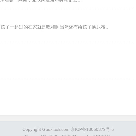
妇和孩子一起过的在家就是吃和睡当然还有给孩子换尿布…
Copyright Guoxiaoli.com 京ICP备13050379号-5