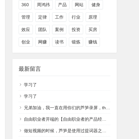
360
周鸿祎
产品
网站
健身
管理
定律
工作
行业
原理
效应
团队
案例
投资
买房
创业
网赚
读书
锻炼
赚钱
最新留言
学习了
学习了
兄弟加油，我一直在用你们的芦笋录屏，that's cool
自由职业者开端的【自由职业者的产品经理】
做短视频的时候，芦笋是使用过提词器之一，无意中查域名翻到作者，祝越来越好