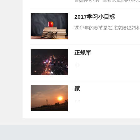
2017学习小目标
2017年的春节是在北京陪媳
正规军
…
家
…