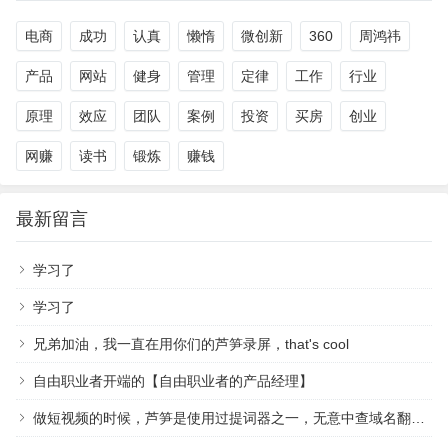
电商
成功
认真
懒惰
微创新
360
周鸿祎
产品
网站
健身
管理
定律
工作
行业
原理
效应
团队
案例
投资
买房
创业
网赚
读书
锻炼
赚钱
最新留言
学习了
学习了
兄弟加油，我一直在用你们的芦笋录屏，that's cool
自由职业者开端的【自由职业者的产品经理】
做短视频的时候，芦笋是使用过提词器之一，无意中查域名翻到作者，祝越来越好